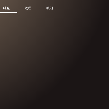
純色
紋理
雕刻