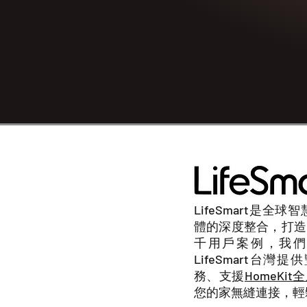
LifeSmart
是全球智
體的深度整合，打造
千用戶案例，我們
LifeSmart台灣
提供
務、支援
HomeKi
您的家無縫連接，輕