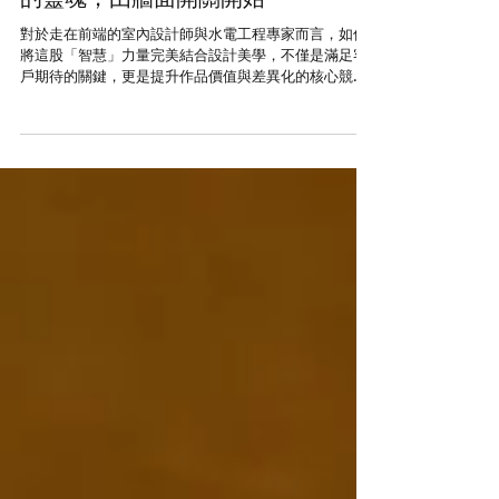
2026台中智能 × 設計美學-
LifeSmart 設計師講座｜空間
的靈魂，由牆面開關開始
對於走在前端的室內設計師與水電工程專家而言，如何
將這股「智慧」力量完美結合設計美學，不僅是滿足客
戶期待的關鍵，更是提升作品價值與差異化的核心競爭
力。