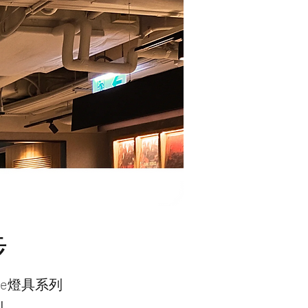
步
hue燈具系列
制