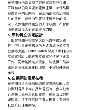
極星開關內部集成了智能電流管理模組，
可以精確偵測並調節電流流量，確保當開
關處於關閉狀態時，完全隔絕電流流向燈
具的路徑。即使面對電路接線不佳的情
況，依然能保持穩定的工作狀態，不會因
微弱電流流入而造成燈具閃爍。
3. 專利獨立供電設計
一般智慧開關需要零火線來維持穩定運
行，但許多老舊房屋的布線系統中並沒有
提供零火線。Polar Switch 採用了專利的獨
立供電設計，能在獨立供電的情況下正常
工作，同時消除鬼火現象。這使得它能夠
適用於各種家庭電路環境，不需額外更改
布線。
4. 自動調節電壓技術
極星開關還具備自動調節電壓的功能，當
偵測到電路中存在異常電壓時，會自動進
行調整，避免燈具因電壓不穩而出現的閃
爍問題。這不僅消除了鬼火現象，還能延
長燈具的使用壽命。