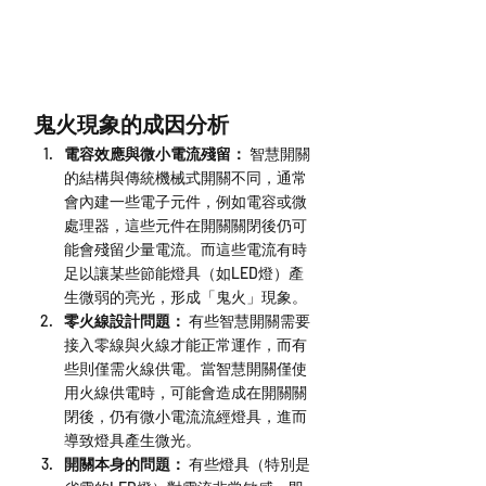
鬼火現象的成因分析
電容效應與微小電流殘留：
 智慧開關
的結構與傳統機械式開關不同，通常
會內建一些電子元件，例如電容或微
處理器，這些元件在開關關閉後仍可
能會殘留少量電流。而這些電流有時
足以讓某些節能燈具（如LED燈）產
生微弱的亮光，形成「鬼火」現象。
零火線設計問題：
 有些智慧開關需要
接入零線與火線才能正常運作，而有
些則僅需火線供電。當智慧開關僅使
用火線供電時，可能會造成在開關關
閉後，仍有微小電流流經燈具，進而
導致燈具產生微光。
開關本身的問題：
 有些燈具（特別是