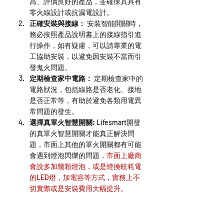
高、評價良好的產品，並確保其具有
零火線設計或抗漏電設計。
正確安裝與接線：
 安裝智能開關時，
務必按照產品說明書上的接線指引進
行操作，如有疑慮，可以請專業的電
工協助安裝，以避免因安裝不當而引
發鬼火問題。
定期檢查家中電路：
 定期檢查家中的
電路狀況，包括線路是否老化、接地
是否正常等，有助於避免各類用電異
常問題的發生。
選擇真單火智慧開關: 
Lifesmart開發
的真單火智慧開關才能真正解決問
題，市面上其他的單火開關都有可能
會遇到燈泡閃爍的問題，
市面上廠商
會說多加幾顆燈泡，或是燈換較耗電
的LED燈，加電容等方式，實務上不
切實際或是安裝費用大幅提升。