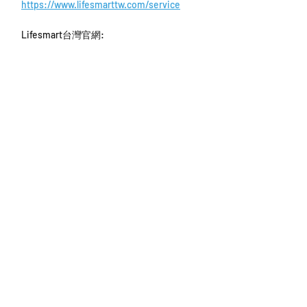
https://www.lifesmarttw.com/service
Lifesmart台灣官網: 
https://www.lifesmarttw.com/
Homekit支援詳細說明: 
https://www.lifesmarttw.com/homekit
智慧家庭
相關文章
查看全部