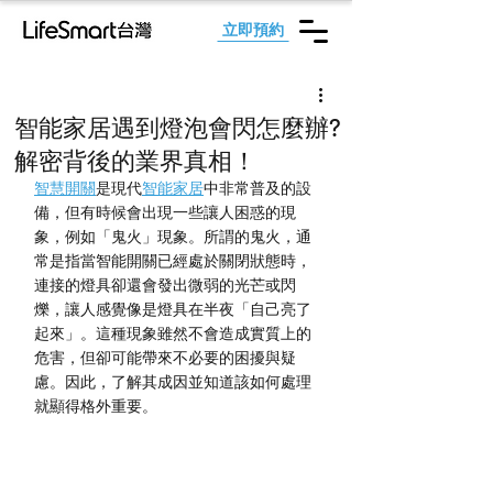
立即預約
智能家居遇到燈泡會閃怎麼辦?
解密背後的業界真相！
智慧開關
是現代
智能家居
中非常普及的設
備，但有時候會出現一些讓人困惑的現
象，例如「鬼火」現象。所謂的鬼火，通
常是指當智能開關已經處於關閉狀態時，
連接的燈具卻還會發出微弱的光芒或閃
爍，讓人感覺像是燈具在半夜「自己亮了
起來」。這種現象雖然不會造成實質上的
危害，但卻可能帶來不必要的困擾與疑
慮。因此，了解其成因並知道該如何處理
就顯得格外重要。