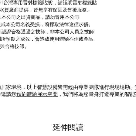
smart台灣專用雷射標籤貼紙”，請認明雷射標籤貼
水貨廠商提供，皆無享有保固及售後服務。
皆非本公司之出貨商品，請勿冒用本公司
貨，若造成本公司名義受損，將採取法律途徑求償。
受訓認證合格通過之技師，非本公司人員之技師
無法達到所預期之成效，會造成使用體驗不佳或產品
產品與合格技師。
的居家環境，以上智慧設備皆需經由專業團隊進行現場場勘、
摯邀請您
預約體驗展示空間
，我們將為您量身打造專屬的智能
​延伸閱讀