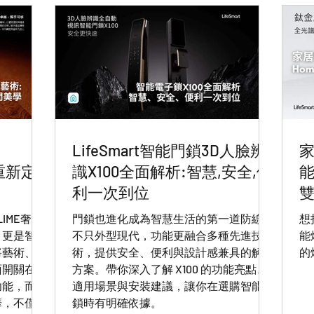
LifeSmart智能門鎖3D人臉辨
家
列重新定
識X100全面解析:智慧,安全,便
能
利一次到位
雙
LIME奢華
門鎖也進化成為智慧生活的第一道防線。
想
，更是智能
不只外型現代，功能更融合多種先進技
能
將藝術、工
術，提供安全、便利與設計感兼具的解決
的
面開關在生
方案。帶你深入了解 X100 的功能亮點、
功能，而是
適用場景與安裝建議，讓你在選購智能門
華，不僅是
鎖時有明確依據。