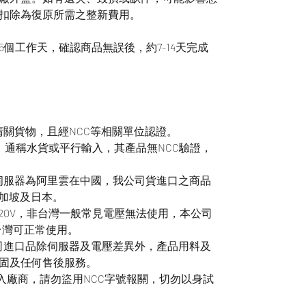
扣除為復原所需之整新費用。
個工作天，確認商品無誤後，約7-14天完成
清關貨物，且經NCC等相關單位認證。
t商品，通稱水貨或平行輸入，其產品無NCC驗證，
用伺服器為阿里雲在中國，我公司貨進口之商品
新加坡及日本。
220V，非台灣一般常見電壓無法使用，本公司
，台灣可正常使用。
公司進口品除伺服器及電壓差異外，產品用料及
固及任何售後服務。
輸入廠商，請勿盜用NCC字號報關，切勿以身試