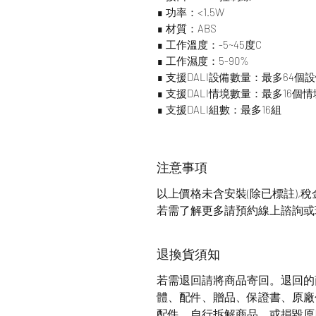
∎ 功率：<1.5W
∎ 材質：ABS
∎ 工作溫度：-5~45度C
∎ 工作濕度：5-90%
∎ 支援DALI設備數量：最多64個
∎ 支援DALI情境數量：最多16個情
∎ 支援DALI組數：最多16組
注意事項
以上價格未含安裝(除已標註),
若需了解更多請預約線上諮詢或
退換貨須知
若需退回請將商品寄回。退回的
體、配件、贈品、保證書、原廠
配件、自行拆解商品、或損毀原