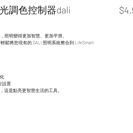
光調色控制器dali
$4,
備，照明變得更加智慧、更加平滑。
可輕鬆將您現有的 DALI 照明系統整合到 LifeSmart
化
進行設置
，這是點亮更智慧生活的工具。