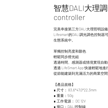
智慧DALI大理調
controller
完美串接第三方DALI大理照明設
Lifesmart的DALI調光調色控制器
生態系統中。
單獨控制亮度和顏色
輕鬆同步燈光組
透過時間、感測器或情境實現自動
透過 LifeSmart App 快速輕鬆地
從節能建築到充滿活力的商業空間
【產品規格】
∎ 尺寸： 83.6*47.0*22.3mm
∎ 重量：50g
∎ 工作電源： DC 12V
∎ 接口：DALI控制線