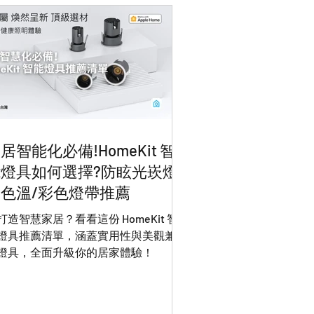
居智能化必備!HomeKit 智
燈具如何選擇?防眩光崁燈/
色溫/彩色燈帶推薦
打造智慧家居？看看這份 HomeKit 智
燈具推薦清單，涵蓋實用性與美觀兼備
燈具，全面升級你的居家體驗！