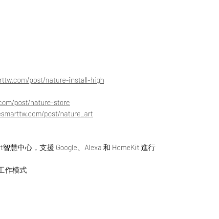
rttw.com/post/nature-install-high
.com/post/nature-store
fesmarttw.com/post/nature_art
mart智慧中心，支援 Google、Alexa 和 HomeKit 進行
種工作模式