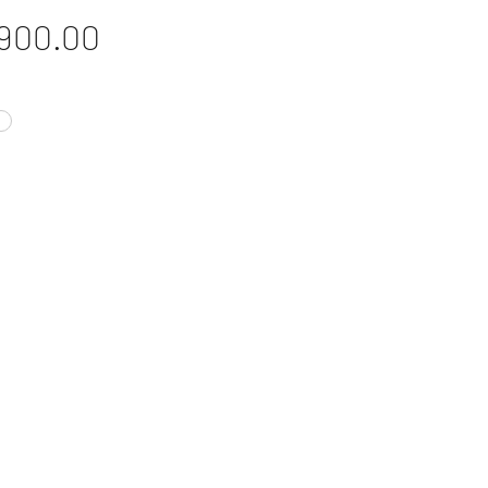
價
900.00
格