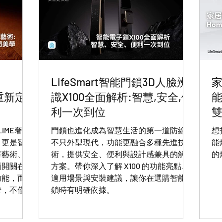
LifeSmart智能門鎖3D人臉辨
家
列重新定
識X100全面解析:智慧,安全,便
能
利一次到位
雙
LIME奢華
門鎖也進化成為智慧生活的第一道防線。
想
，更是智能
不只外型現代，功能更融合多種先進技
能
將藝術、工
術，提供安全、便利與設計感兼具的解決
的
面開關在生
方案。帶你深入了解 X100 的功能亮點、
功能，而是
適用場景與安裝建議，讓你在選購智能門
華，不僅是
鎖時有明確依據。