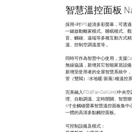
智慧溫控面板 Natur
採用4吋IPS超清多彩螢幕，可
一鍵啟動離家模式、睡眠模式、觀
音、觸碰、遠端等多種互動方式精
溫、控制空調溫度等 。
同時可作為智慧中心使用，支援CoSS、Z
無線協議，新增其它智能家居設備
新增至使用者的全屋智慧系統中，
管（雙閥）/水地暖/新風5種溫控
完美融入FCU(Fan Coil Un
理、自動調溫、定時開關、智慧聯
4寸全觸碰螢幕智慧溫控面板集中
一體的高清多點觸控面板。
可控制設備及模式：