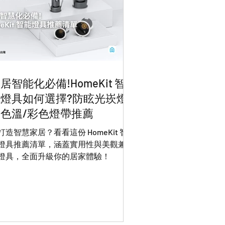
居智能化必備!HomeKit 智
燈具如何選擇?防眩光崁燈/
色溫/彩色燈帶推薦
打造智慧家居？看看這份 HomeKit 智
燈具推薦清單，涵蓋實用性與美觀兼備
燈具，全面升級你的居家體驗！