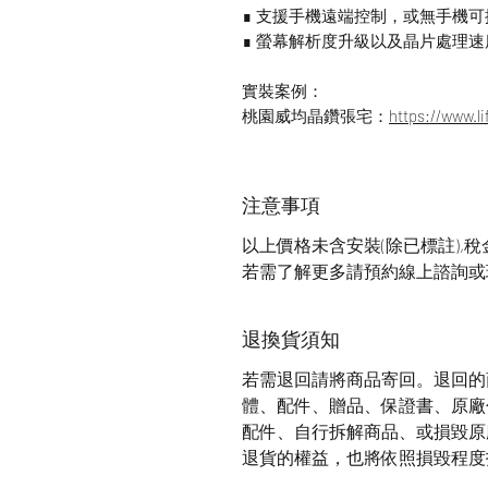
∎ 支援手機遠端控制，或無手機可
∎ 螢幕解析度升級以及晶片處理速
實裝案例：
桃園威均晶鑽張宅：
https://www.l
注意事項
以上價格未含安裝(除已標註),
若需了解更多請預約線上諮詢或
退換貨須知
若需退回請將商品寄回。退回的
體、配件、贈品、保證書、原廠
配件、自行拆解商品、或損毀原
退貨的權益，也將依照損毀程度