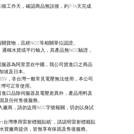
個工作天，確認商品無誤後，約7-14天完成
清關貨物，且經NCC等相關單位認證。
t商品，通稱水貨或平行輸入，其產品無NCC驗證，
用伺服器為阿里雲在中國，我公司貨進口之商品
新加坡及日本。
220V，非台灣一般常見電壓無法使用，本公司
，台灣可正常使用。
公司進口品除伺服器及電壓差異外，產品用料及
固及任何售後服務。
輸入廠商，請勿盜用NCC字號報關，切勿以身試
smart台灣專用雷射標籤貼紙”，請認明雷射標籤貼
水貨廠商提供，皆無享有保固及售後服務。