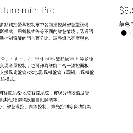
e mini Pro
$9,
顏色
*
透過多點觸控螢幕控制家中各類溫控與智慧型設備，
影模式、用餐模式等等不同的智慧情境，透過語
準控制窗簾的開合百分比、調整燈光亮度與色
igbee、2.4GHz和5GHz雙頻段Wi-Fi等多種
實現全屋控制，也可作為智能二合一溫控面板，
支援風扇盤管+水地暖/風機盤管（單閥）/風機盤
系統模式。
it)中央空調智控系統/地暖智控系統，實現分時段溫度管
動其他物聯網設備自動開關等。
心、智慧溫控、窗簾控制、燈光控制等多功能為