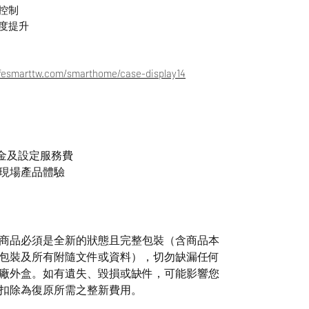
控制
度提升
ifesmarttw.com/smarthome/case-display14
稅金及設定服務費
現場產品體驗
商品必須是全新的狀態且完整包裝（含商品本
包裝及所有附隨文件或資料），切勿缺漏任何
廠外盒。如有遺失、毀損或缺件，可能影響您
扣除為復原所需之整新費用。