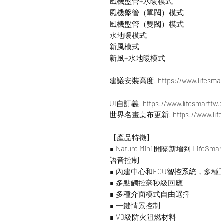
風機盤管+水暖模式
風機盤管（單閥）模式
風機盤管（雙閥）模式
水地暖模式
新風模式
新風+水地暖模式
建議安裝高度:
https://www.lifesma
UI自訂義:
https://www.lifesmarttw
世界名畫桌布更新:
https://www.li
【產品特徵】
∎ Nature Mini 開關新增到 LifeS
語音控制
∎ 內建中心和FCU智控系統，多
∎ 多點觸控毫秒級回應
∎ 多種介面模式自由選擇
∎ 一鍵情景控制
∎ V0級防火阻燃材料