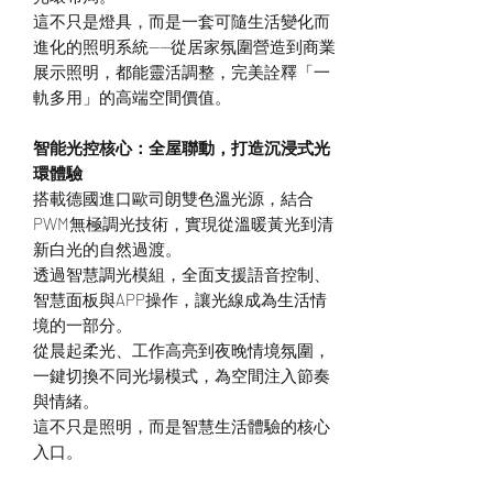
這不只是燈具，而是一套可隨生活變化而
進化的照明系統——從居家氛圍營造到商業
展示照明，都能靈活調整，完美詮釋「一
軌多用」的高端空間價值。
智能光控核心：全屋聯動，打造沉浸式光
環體驗
搭載德國進口歐司朗雙色溫光源，結合
PWM無極調光技術，實現從溫暖黃光到清
新白光的自然過渡。
透過智慧調光模組，全面支援語音控制、
智慧面板與APP操作，讓光線成為生活情
境的一部分。
從晨起柔光、工作高亮到夜晚情境氛圍，
一鍵切換不同光場模式，為空間注入節奏
與情緒。
這不只是照明，而是智慧生活體驗的核心
入口。