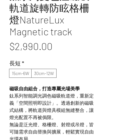
軌道旋轉防眩格柵
燈NatureLux
Magnetic track
價
$2,990.00
格
長短
*
15cm-6W
30cm-12W
磁吸自由組合，打造專屬光場美學
鈦系列智能調光調色磁吸軌道燈，重新定
義「空間照明即設計」。透過創新的磁吸
式結構，將軌道與燈具模組無縫整合，讓
燈光配置不再被侷限。
無論是泛光燈、格柵燈、射燈或吊燈，皆
可隨需求自由替換與擴展，輕鬆實現自由
光環布局。