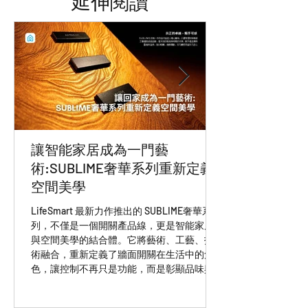
​延伸閱讀
進口商品為全電壓110V-220V，台灣可
正常使用。
‧ 水貨或平行輸入之商品與本公司進口
品除伺服器及電壓差異外，產品用料及
包裝緩衝材皆有差異，且亦無保固及任
何售後服務。
‧ 本公司強烈譴責水貨商/平行輸入廠
商，請勿盜用NCC字號報關，切勿以身
試法。
讓智能家居成為一門藝
‧ 本公司出貨之產品皆有“Lifesmart台灣
術:SUBLIME奢華系列重新定義
專用雷射標籤貼紙”，請認明雷射標籤
空間美學
貼紙，無雷射標籤貼紙之產品皆為水貨
廠商提供，皆無享有保固及售後服務。
LifeSmart 最新力作推出的 SUBLIME奢華系
列，不僅是一個開關產品線，更是智能家居
‧ 非本司網站所列出服務商，皆非本公
與空間美學的結合體。它將藝術、工藝、技
司之出貨商品，請勿冒用本公司
術融合，重新定義了牆面開關在生活中的角
Lifesmart 產品於台灣出貨，若造成本
色，讓控制不再只是功能，而是彰顯品味與
公司名義受損，將採取法律途徑求償。
身份的象徵。？奢華，不僅是產品的價格，
‧ 本公司工程人員為原廠專業受訓認證
而是綜合體驗。