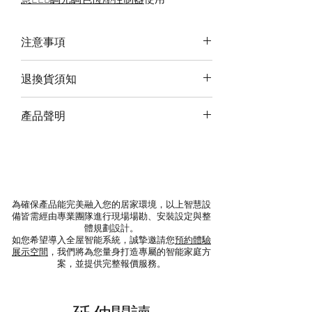
注意事項
以上價格未含安裝(除已標註),稅金及設
退換貨須知
定服務費
若需了解更多請預約線上諮詢或現場產
若需退回請將商品寄回。退回的商品必
產品聲明
品體驗
須是全新的狀態且完整包裝（含商品本
體、配件、贈品、保證書、原廠包裝及
‧ 本公司進口之商品為正式報關清關貨
所有附隨文件或資料），切勿缺漏任何
物，且經NCC等相關單位認證。
配件、自行拆解商品、或損毀原廠外
‧ 非本公司進口之Lifesmart商品，通稱
盒。如有遺失、毀損或缺件，可能影響
水貨或平行輸入，其產品無NCC驗證，
為確保產品能完美融入您的居家環境，以上智慧設
您退貨的權益，也將依照損毀程度扣除
亦無國際認證標章。
備皆需經由專業團隊進行現場場勘、安裝設定與整
為復原所需之整新費用。
‧ 水貨或平行輸入之商品所使用伺服器
體規劃設計。
如您希望導入全屋智能系統，誠摯邀請您
預約體驗
為阿里雲在中國，我公司貨進口之商品
展示空間
，我們將為您量身打造專屬的智能家庭方
退款時間待收到退貨產品後須約5個工
所使用伺服器為AWS亞馬遜於新加坡及
案，並提供完整報價服務。
作天，確認商品無誤後，約7-14天完成
日本。
退款。
‧ 水貨或平行輸入之商品電壓為220V，
非台灣一般常見電壓無法使用，本公司