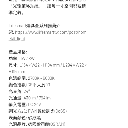
「光環策略系統」，讓每一寸空間都被精
準定義。
Lifesmart燈具全系列推薦介
紹:
https://www.lifesmarttw.com/post/hom
ekit-light
產品規格:
功率: 6W / 8W
尺寸: L154 × W22 × H104 mm / L294 × W22 ×
H104 mm
色溫範圍: 2700K - 6000K
顯色指數 (CRI): 大於90
光束角: 24°
光通量: 430 lm / 794 lm
輸入電壓: DC 24V
調光方式: PWM數位調光(CoSS)
表面顏色: 砂紋黑
光源品牌: 德國歐司朗(OSRAM)