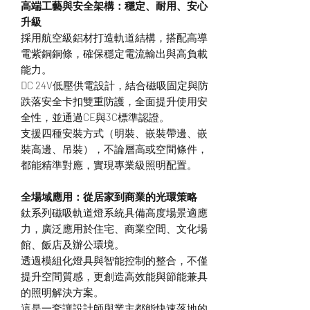
高端工藝與安全架構：穩定、耐用、安心
升級
採用航空級鋁材打造軌道結構，搭配高導
電紫銅銅條，確保穩定電流輸出與高負載
能力。
DC 24V低壓供電設計，結合磁吸固定與防
跌落安全卡扣雙重防護，全面提升使用安
全性，並通過CE與3C標準認證。
支援四種安裝方式（明裝、嵌裝帶邊、嵌
裝高邊、吊裝），不論層高或空間條件，
都能精準對應，實現專業級照明配置。
全場域應用：從居家到商業的光環策略
鈦系列磁吸軌道燈系統具備高度場景適應
力，廣泛應用於住宅、商業空間、文化場
館、飯店及辦公環境。
透過模組化燈具與智能控制的整合，不僅
提升空間質感，更創造高效能與節能兼具
的照明解決方案。
這是一套讓設計師與業主都能快速落地的