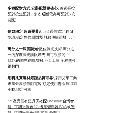
多種配對方式,安裝配對更省心:
首選長按
配對按鈕配對、多次通斷電亦可配對(5 次
開關)
信號穩定,超遠覆蓋:
CoSS 通信協定,自研
協議,穩定性強,開放場無線傳輸距離 100m
萬分之一深度調光
:數位調光技術,萬分之
一的深度調光護眼燈光,無可視頻閃:0-
100%的調光範圍,雙極 PFC 工藝,全程無可
視頻閃
用料扎實選材嚴謹品質可靠:
採用艾華工業
級壽命高頻低阻電容,額定使用壽命 50,000
小時,穩定可靠
*本產品僅有燈具需搭配Lifesmart台灣
智
慧LED調光調色24V恆壓變壓器150W
或
智
慧LED調光調色恆壓控制器
使用