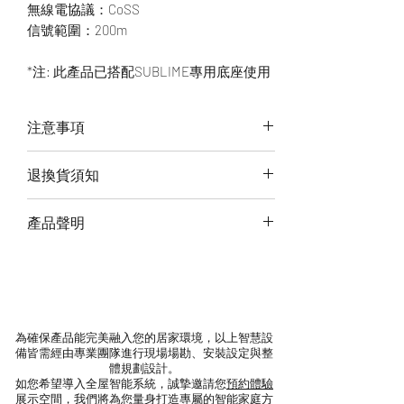
無線電協議：CoSS
信號範圍：200m
*注: 此產品已搭配SUBLIME專用底座使用
注意事項
以上價格未含安裝(除已標註),稅金及設
退換貨須知
定服務費
若需了解更多請預約線上諮詢或現場產
若需退回請將商品寄回。退回的商品必
產品聲明
品體驗
須是全新的狀態且完整包裝（含商品本
體、配件、贈品、保證書、原廠包裝及
‧ 本公司進口之商品為正式報關清關貨
所有附隨文件或資料），切勿缺漏任何
物，且經NCC等相關單位認證。
配件、自行拆解商品、或損毀原廠外
‧ 非本公司進口之Lifesmart商品，通稱
盒。如有遺失、毀損或缺件，可能影響
水貨或平行輸入，其產品無NCC驗證，
為確保產品能完美融入您的居家環境，以上智慧設
您退貨的權益，也將依照損毀程度扣除
亦無國際認證標章。
備皆需經由專業團隊進行現場場勘、安裝設定與整
為復原所需之整新費用。
‧ 水貨或平行輸入之商品所使用伺服器
體規劃設計。
如您希望導入全屋智能系統，誠摯邀請您
預約體驗
為阿里雲在中國，我公司貨進口之商品
展示空間
，我們將為您量身打造專屬的智能家庭方
退款時間待收到退貨產品後須約5個工