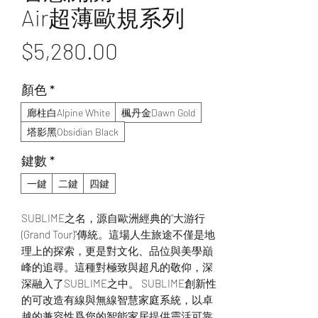
Air超薄歐規系列
價
$5,280.00
格
顏色
*
廊柱白Alpine White
楓丹金Dawn Gold
塔影黑Obsidian Black
鍵數
*
一鍵
二鍵
四鍵
SUBLIME之名，源自歐洲經典的"大游行
(Grand Tour)"傳統。這場人生旅途不僅是地
理上的探索，更是對文化、品位與美學巔
峰的追尋。這種對極致與超凡的敬仰，深
深融入了SUBLIME之中。 SUBLIME創新性
的可改造有線與無線智慧家庭系統，以卓
越的兼容性爲您的智能家居提供靈活可靠