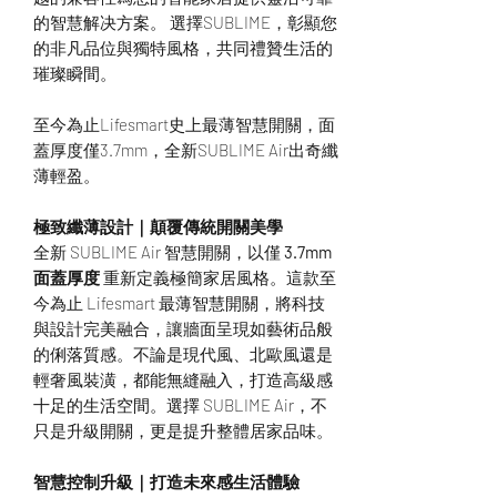
的智慧解决方案。 選擇SUBLIME，彰顯您
的非凡品位與獨特風格，共同禮贊生活的
璀璨瞬間。
至今為止Lifesmart史上最薄智慧開關，面
蓋厚度僅3.7mm，全新SUBLIME Air出奇纖
薄輕盈。
極致纖薄設計｜顛覆傳統開關美學
全新 SUBLIME Air 智慧開關，以僅
3.7mm
面蓋厚度
重新定義極簡家居風格。這款至
今為止 Lifesmart 最薄智慧開關，將科技
與設計完美融合，讓牆面呈現如藝術品般
的俐落質感。不論是現代風、北歐風還是
輕奢風裝潢，都能無縫融入，打造高級感
十足的生活空間。選擇 SUBLIME Air，不
只是升級開關，更是提升整體居家品味。
智慧控制升級｜打造未來感生活體驗