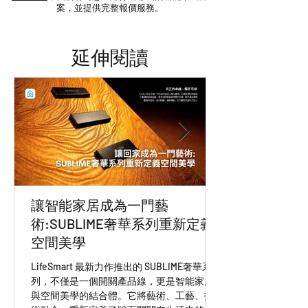
所使用伺服器為AWS亞馬遜於新加坡及
案，並提供完整報價服務。
作天，確認商品無誤後，約7-14天完成
日本。
退款。
‧ 水貨或平行輸入之商品電壓為220V，
​延伸閱讀
非台灣一般常見電壓無法使用，本公司
進口商品為全電壓110V-220V，台灣可
正常使用。
‧ 水貨或平行輸入之商品與本公司進口
品除伺服器及電壓差異外，產品用料及
包裝緩衝材皆有差異，且亦無保固及任
何售後服務。
‧ 本公司強烈譴責水貨商/平行輸入廠
商，請勿盜用NCC字號報關，切勿以身
試法。
讓智能家居成為一門藝
‧ 本公司出貨之產品皆有“Lifesmart台灣
術:SUBLIME奢華系列重新定義
專用雷射標籤貼紙”，請認明雷射標籤
空間美學
貼紙，無雷射標籤貼紙之產品皆為水貨
廠商提供，皆無享有保固及售後服務。
LifeSmart 最新力作推出的 SUBLIME奢華系
列，不僅是一個開關產品線，更是智能家居
‧ 非本司網站所列出服務商，皆非本公
與空間美學的結合體。它將藝術、工藝、技
司之出貨商品，請勿冒用本公司