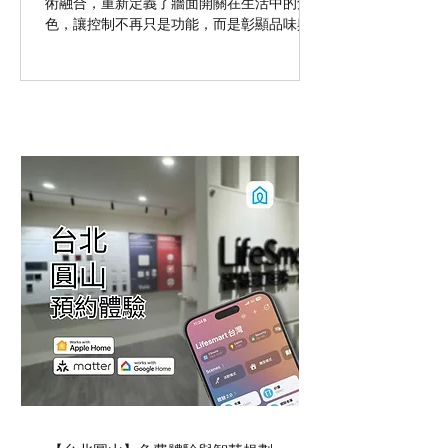
術融合，重新定義了牆面開關在生活中的角
Lifesmart 產品於台灣出貨，若造成本
色，讓控制不再只是功能，而是彰顯品味與
公司名義受損，將採取法律途徑求償。
身份的象徵。？奢華，不僅是產品的價格，
‧ 本公司工程人員為原廠專業受訓認證
而是綜合體驗。
合格通過之技師，非本公司人員之技師
安裝設定Lifesmart 產品無法達到所預
期之成效，會造成使用體驗不佳或產品
損壞，請認明Lifesmart台灣產品與合格
技師。