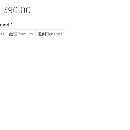
價
,390.00
格
vel
*
te
紋理Premium
雕刻Signature