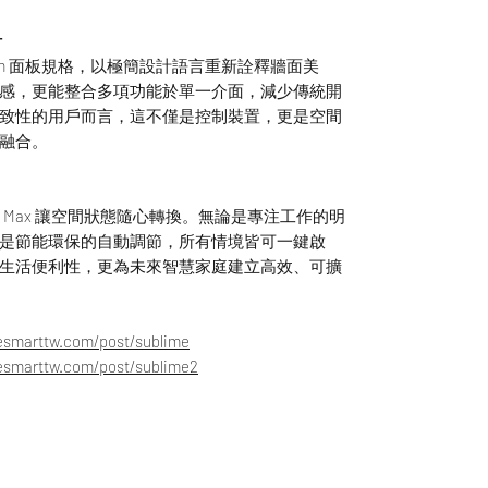
計
×150mm 面板規格，以極簡設計語言重新詮釋牆面美
感，更能整合多項功能於單一介面，減少傳統開
致性的用戶而言，這不僅是控制裝置，更是空間
融合。
E Max 讓空間狀態隨心轉換。無論是專注工作的明
是節能環保的自動調節，所有情境皆可一鍵啟
生活便利性，更為未來智慧家庭建立高效、可擴
fesmarttw.com/post/sublime
fesmarttw.com/post/sublime2