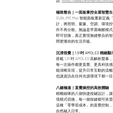
品:
https://www.lifesmarttw.com/s
極致整合｜一面板掌控全屋智慧生
SUBLIME Max 智能面板重
計，將照明、窗簾、空調、環境控
作不再分散。無論是早晨喚醒模式
即可切換，真正實現無縫整合的智
間更懂你的生活升級。
沉浸視覺｜1.91吋 AMOLED 精緻顯
搭載 1.91 吋 AMOLED 高解析
每一次操作都更直覺、更具科技感
能清晰呈現，提升日常互動的流暢
也讓資訊在任何光源環境下都一目
八鍵極速｜直覺操控的高效體驗
精雕細琢的八個快捷按鍵設計，讓
境模式切換，每一個按鍵都可依需
這種「零學習成本」的直覺控制，
自然融入日常。