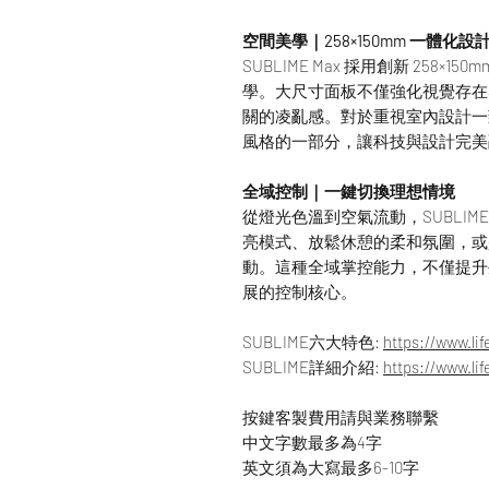
空間美學｜258×150mm 一體化設
SUBLIME Max 採用創新 258
學。大尺寸面板不僅強化視覺存在
關的凌亂感。對於重視室內設計一
風格的一部分，讓科技與設計完美
全域控制｜一鍵切換理想情境
從燈光色溫到空氣流動，SUBLIM
亮模式、放鬆休憩的柔和氛圍，或
動。這種全域掌控能力，不僅提升
展的控制核心。
SUBLIME六大特色:
https://www.li
SUBLIME詳細介紹:
https://www.li
按鍵客製費用請與業務聯繫
中文字數最多為4字
英文須為大寫最多6-10字