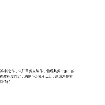
為專屬客製之作，依訂單獨立製作，體現其獨一無二的
雜程度而定，約需 1–2 個月以上，建議您提前
與信任。