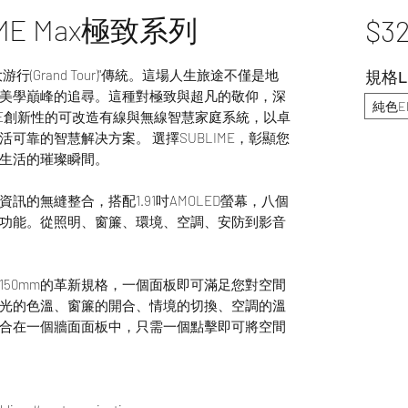
ME Max極致系列
$32
游行(Grand Tour)"傳統。這場人生旅途不僅是地
規格Le
美學巔峰的追尋。這種對極致與超凡的敬仰，深
純色Eli
BLIME創新性的可改造有線與無線智慧家庭系統，以卓
可靠的智慧解决方案。 選擇SUBLIME，彰顯您
生活的璀璨瞬間。
現資訊的無縫整合，搭配1.91吋AMOLED螢幕，八個
功能。從照明、窗簾、環境、空調、安防到影音
258*150mm的革新規格，一個面板即可滿足您對空間
光的色溫、窗簾的開合、情境的切換、空調的溫
合在一個牆面面板中，只需一個點擊即可將空間