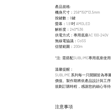
產品規格:
機身尺寸：258*150*13.5mm
按鍵數：8鍵
螢幕：1.91吋 AMOLED
解析度：240*536
供電方式：專用底座AC 100-240V
無線電協議：CoSS
信號範圍：200m
*注: 需搭配SUBLIME專用底座使用
溫馨提醒：
SUBLIME 系列每一只開關皆
價值。製作期將依產品設計與工序複
規劃訂購時程，感謝您的細心等待
注意事項