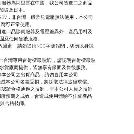
用伺服器為阿里雲在中國，我公司貨進口之商品
新加坡及日本。
220V，非台灣一般常見電壓無法使用，本公司
，台灣可正常使用。
公司進口品除伺服器及電壓差異外，產品用料及
固及任何售後服務。
輸入廠商，請勿盜用NCC字號報關，切勿以身試
smart台灣專用雷射標籤貼紙”，請認明雷射標籤貼
水貨廠商提供，皆無享有保固及售後服務。
皆非本公司之出貨商品，請勿冒用本公司
貨，若造成本公司名義受損，將採取法律途徑求償。
受訓認證合格通過之技師，非本公司人員之技師
無法達到所預期之成效，會造成使用體驗不佳或產品
產品與合格技師。