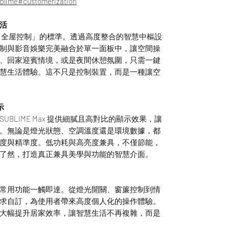
ublime#customerization
活
新定義「全屋控制」的標準。透過高度整合的智慧中樞設
制與影音娛樂完美融合於單一面板中，讓空間操
、回家迎賓情境，或是夜間休憩氛圍，只需一鍵
慧生活體驗。這不只是控制裝置，而是一種讓空
示
螢幕，SUBLIME Max 提供細膩且高對比的顯示效果，讓
。無論是燈光狀態、空調溫度還是環境數據，都
度與精準度。低功耗與高亮度兼具，不僅節能，
了然，打造真正兼具美學與功能的智慧介面。
常用功能一觸即達。從燈光開關、窗簾控制到情
求自訂，為使用者帶來高度個人化的操作體驗。
大幅提升居家效率，讓智慧生活不再複雜，而是