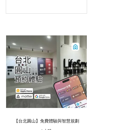
公司名義受損，將採取法律途徑求償。
身份的象徵。？奢華，不僅是產品的價格，
‧ 本公司工程人員為原廠專業受訓認證
而是綜合體驗。
合格通過之技師，非本公司人員之技師
安裝設定Lifesmart 產品無法達到所預
期之成效，會造成使用體驗不佳或產品
損壞，請認明Lifesmart台灣產品與合格
技師。
【台北圓山】免費體驗與智慧規劃