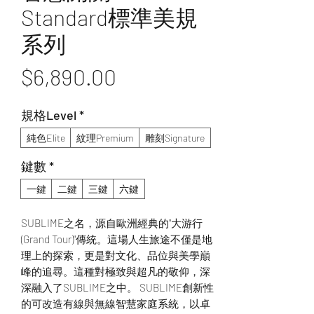
Standard標準美規
系列
價
$6,890.00
格
規格Level
*
純色Elite
紋理Premium
雕刻Signature
鍵數
*
一鍵
二鍵
三鍵
六鍵
SUBLIME之名，源自歐洲經典的"大游行
(Grand Tour)"傳統。這場人生旅途不僅是地
理上的探索，更是對文化、品位與美學巔
峰的追尋。這種對極致與超凡的敬仰，深
深融入了SUBLIME之中。 SUBLIME創新性
的可改造有線與無線智慧家庭系統，以卓