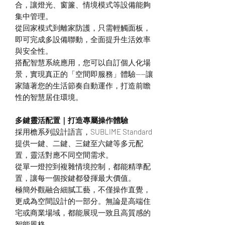
合，讓燈光、窗簾、情境模式等設備能夠
集中管理。
從回家模式到離家防護，只需輕觸面板，
即可完成多設備聯動，全面提升生活效率
與安全性。
搭配智慧系統應用，您可以自訂個人化場
景，實現真正的「空間即服務」體驗——讓
家隨著您的生活節奏自動運作，打造前瞻
性的智慧居住環境。
多鍵靈活配置｜打造專屬操作體驗
採用檐系列設計語言，SUBLIME Standard
提供一鍵、二鍵、三鍵至六鍵等多元配
置，靈活對應不同空間需求。
從單一燈控到複雜情境控制，都能精準配
置，讓每一個按鍵都發揮最大價值。
極簡外觀融合細膩工藝，不僅操作直覺，
更成為空間設計的一部分。無論是高端住
宅或商業場域，都能展現一致且高質感的
智能風格。