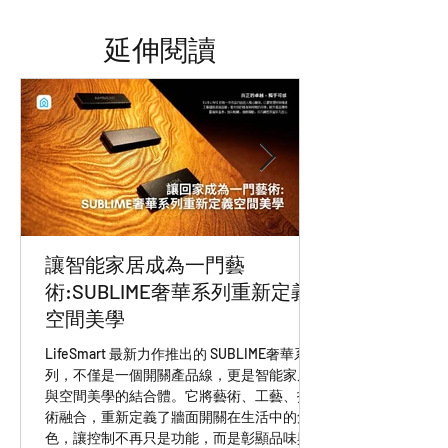
退款。
‧ 水貨或平行輸入之商品電壓為220V，
​延伸閱讀
非台灣一般常見電壓無法使用，本公司
進口商品為全電壓110V-220V，台灣可
正常使用。
‧ 水貨或平行輸入之商品與本公司進口
品除伺服器及電壓差異外，產品用料及
包裝緩衝材皆有差異，且亦無保固及任
何售後服務。
‧ 本公司強烈譴責水貨商/平行輸入廠
商，請勿盜用NCC字號報關，切勿以身
試法。
讓智能家居成為一門藝
‧ 本公司出貨之產品皆有“Lifesmart台灣
術:SUBLIME奢華系列重新定義
專用雷射標籤貼紙”，請認明雷射標籤
空間美學
貼紙，無雷射標籤貼紙之產品皆為水貨
廠商提供，皆無享有保固及售後服務。
LifeSmart 最新力作推出的 SUBLIME奢華系
列，不僅是一個開關產品線，更是智能家居
‧ 非本司網站所列出服務商，皆非本公
與空間美學的結合體。它將藝術、工藝、技
司之出貨商品，請勿冒用本公司
術融合，重新定義了牆面開關在生活中的角
Lifesmart 產品於台灣出貨，若造成本
色，讓控制不再只是功能，而是彰顯品味與