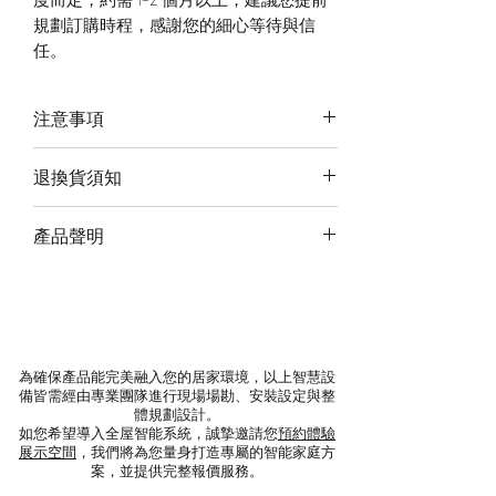
規劃訂購時程，感謝您的細心等待與信
任。
注意事項
以上價格未含安裝(除已標註),稅金及設
退換貨須知
定服務費
若需了解更多請預約線上諮詢或現場產
若需退回請將商品寄回。退回的商品必
產品聲明
品體驗
須是全新的狀態且完整包裝（含商品本
體、配件、贈品、保證書、原廠包裝及
‧ 本公司進口之商品為正式報關清關貨
所有附隨文件或資料），切勿缺漏任何
物，且經NCC等相關單位認證。
配件、自行拆解商品、或損毀原廠外
‧ 非本公司進口之Lifesmart商品，通稱
盒。如有遺失、毀損或缺件，可能影響
水貨或平行輸入，其產品無NCC驗證，
為確保產品能完美融入您的居家環境，以上智慧設
您退貨的權益，也將依照損毀程度扣除
亦無國際認證標章。
備皆需經由專業團隊進行現場場勘、安裝設定與整
為復原所需之整新費用。
‧ 水貨或平行輸入之商品所使用伺服器
體規劃設計。
如您希望導入全屋智能系統，誠摯邀請您
預約體驗
為阿里雲在中國，我公司貨進口之商品
展示空間
，我們將為您量身打造專屬的智能家庭方
退款時間待收到退貨產品後須約5個工
所使用伺服器為AWS亞馬遜於新加坡及
案，並提供完整報價服務。
作天，確認商品無誤後，約7-14天完成
日本。