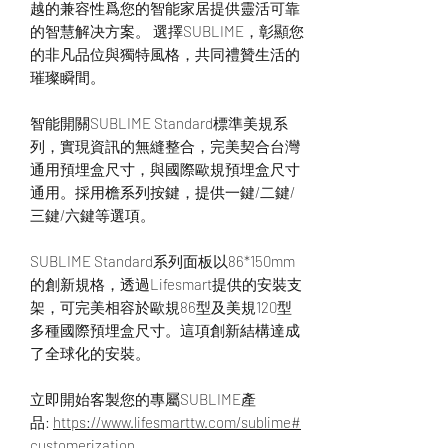
越的兼容性爲您的智能家居提供靈活可靠
的智慧解决方案。 選擇SUBLIME，彰顯您
的非凡品位與獨特風格，共同禮贊生活的
璀璨瞬間。
智能開關SUBLIME Standard標準美規系
列，實現資訊的無縫整合，完美契合台灣
通用預埋盒尺寸，與國際歐規預埋盒尺寸
通用。採用檐系列按鍵，提供一鍵/二鍵/
三鍵/六鍵等選項。
SUBLIME Standard系列面板以86*150mm
的創新規格，透過Lifesmart提供的安裝支
架，可完美相容於歐規86型及美規120型
多種國際預埋盒尺寸。這項創新結構達成
了全球化的安裝。
立即開始客製您的專屬SUBLIME產
品:
https://www.lifesmarttw.com/sublime#
customerization