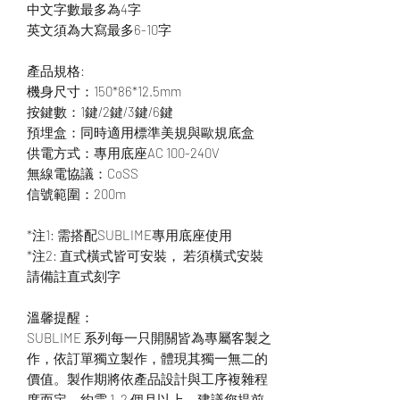
中文字數最多為4字
英文須為大寫最多6-10字
產品規格:
機身尺寸：150*86*12.5mm
按鍵數：1鍵/2鍵/3鍵/6鍵
預埋盒：同時適用標準美規與歐規底盒
供電方式：專用底座AC 100-240V
無線電協議：CoSS
信號範圍：200m
*注1: 需搭配SUBLIME專用底座使用
*注2: 直式橫式皆可安裝， 若須橫式安裝
請備註直式刻字
溫馨提醒：
SUBLIME 系列每一只開關皆為專屬客製之
作，依訂單獨立製作，體現其獨一無二的
價值。製作期將依產品設計與工序複雜程
度而定，約需 1–2 個月以上，建議您提前