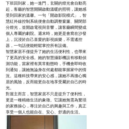
下班回到家，她一進門，玄關的燈光會自動亮
起，客廳的智慧開關啟動溫暖的照明，讓她感
受到回家的溫馨。一句「開啟影院模式」，智
慧紅外線控制系統便會自動調整窗簾、關閉部
分燈光，並開啟電視與音響，讓客廳瞬間變成
個人專屬的劇院。週末時，她更是會窩在沙發
上，沉浸於自己喜愛的影視娛樂，不需遙控
器，一句話便能輕鬆掌控所有設備。
智慧家居不僅提升了她的生活便利性，也帶來
了更高的安全感。她的智慧攝影機設有移動偵
測功能，當家裡有異常動態時，手機會即時收
到通知，讓她無論身在何處都能掌握家中的情
況。這種科技帶來的安心感，讓她不再擔心獨
居的風險，反而能更自在地享受屬於自己的時
光。
對屋主而言，智慧家居不只是提升了便利性，
更是一種精緻生活的象徵。它讓她無需為繁瑣
的家務操心，專注於自己的興趣與工作，真正
享受一個人也能自在、安心、舒適的生活。