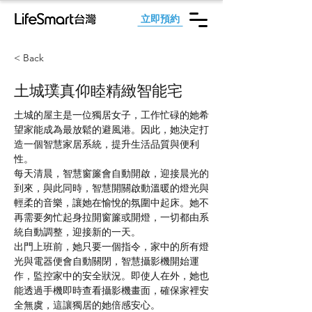
立即預約
< Back
土城璞真仰睦精緻智能宅
土城的屋主是一位獨居女子，工作忙碌的她希
望家能成為最放鬆的避風港。因此，她決定打
造一個智慧家居系統，提升生活品質與便利
性。
每天清晨，智慧窗簾會自動開啟，迎接晨光的
到來，與此同時，智慧開關啟動溫暖的燈光與
輕柔的音樂，讓她在愉悅的氛圍中起床。她不
再需要匆忙起身拉開窗簾或開燈，一切都由系
統自動調整，迎接新的一天。
出門上班前，她只要一個指令，家中的所有燈
光與電器便會自動關閉，智慧攝影機開始運
作，監控家中的安全狀況。即使人在外，她也
能透過手機即時查看攝影機畫面，確保家裡安
全無虞，這讓獨居的她倍感安心。