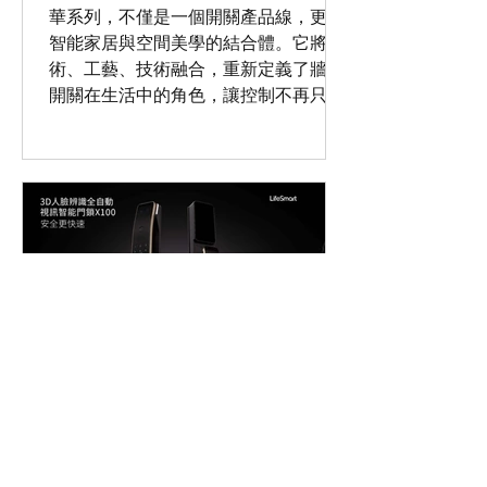
華系列，不僅是一個開關產品線，更是
智能家居與空間美學的結合體。它將藝
術、工藝、技術融合，重新定義了牆面
開關在生活中的角色，讓控制不再只是
功能，而是彰顯品味與身份的象徵。？
奢華，不僅是產品的價格，而是綜合體
驗。
LifeSmart智能門鎖3D人臉辨識
X100全面解析:智慧,安全,便利一次
到位
門鎖也進化成為智慧生活的第一道防