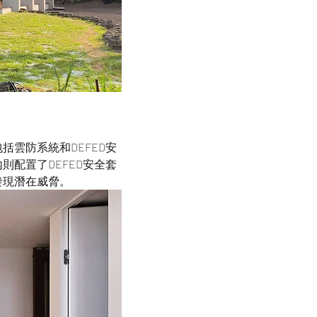
雲防系統和DEFED安
配置了DEFED安全套
發現潛在威脅。