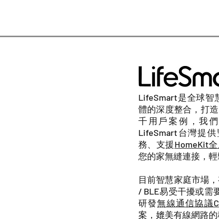
LifeSmart
是全球智
體的深度整合，打造
千用戶案例，我們
LifeSmart台灣
提供
務、支援
HomeKi
您的家無縫連接，輕
目前智慧家庭市場，有線建
/ BLE易受干擾或需
研發
無線通信協議Co
案，媲美有線網路的