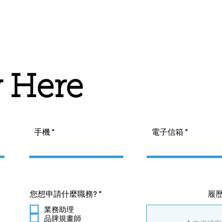
 Here
手機
電子信箱
必
您想申請什麼職務?
*
履
填
業務助理
品牌規畫師