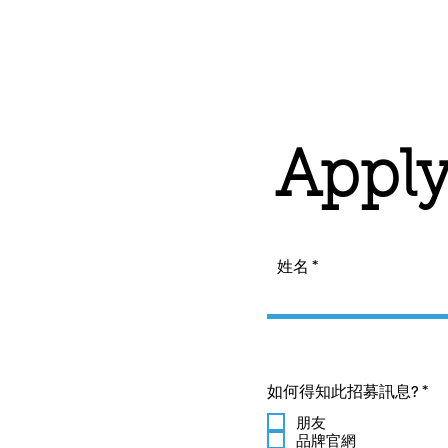
Apply
姓名
必
如何得知此招募訊息?
*
填
朋友
品牌官網