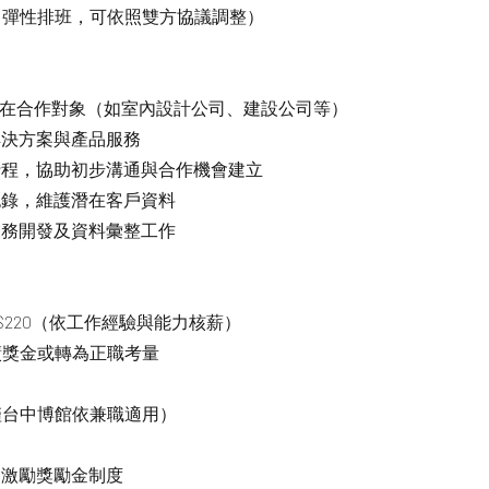
，彈性排班，可依照雙方協議調整）
發潛在合作對象（如室內設計公司、建設公司等）
庭解決方案與產品服務
訪行程，協助初步溝通與合作機會建立
絡紀錄，維護潛在客戶資料
行業務開發及資料彙整工作
~ NT$220（依工作經驗與能力核薪）
績獎金或轉為正職考量
僅台中博館依兼職適用）
金／激勵獎勵金制度