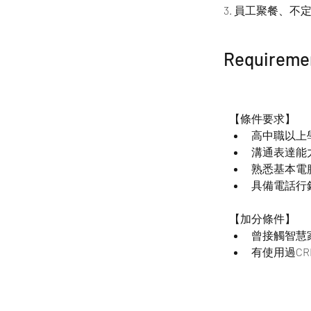
3. 員工聚餐、不
Requireme
【條件要求】
高中職以上
溝通表達能
熟悉基本電腦
具備電話行
【加分條件】
曾接觸智慧
有使用過C