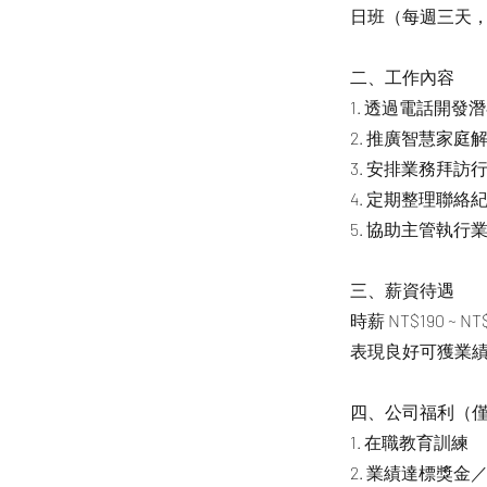
日班（每週三天
二、工作內容
1. 透過電話開
2. 推廣智慧家
3. 安排業務拜
4. 定期整理聯
5. 協助主管執
三、薪資待遇
時薪 NT$190 
表現良好可獲業
四、公司福利（
1. 在職教育訓練
2. 業績達標獎