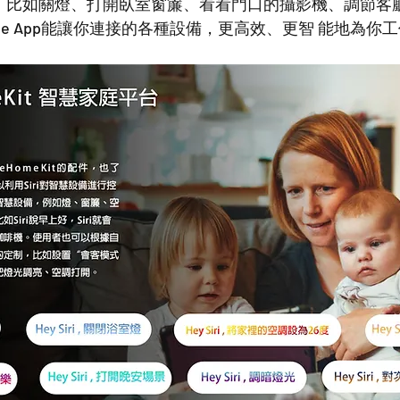
。比如關燈、打開臥室窗簾、看看門口的攝影機、調節客
me App能讓你連接的各種設備，更高效、更智 能地為你