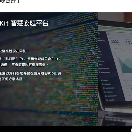
臥廣播晚飯好了