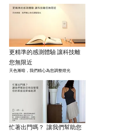
更精準的感測體驗 讓科技離
您無限近
天色漸暗，我們精心為您調整燈光
忙著出門嗎？  讓我們幫助您