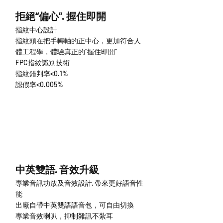
拒絕“偏心”· 握住即開
指紋中心設計
指紋頭在把手轉軸的正中心，更加符合人
體工程學，體驗真正的“握住即開”
FPC指紋識別技術
指紋錯判率<0.1%
認假率<0.005%
中英雙語· 音效升級
專業音訊功放及音效設計· 帶來更好語音性
能
出廠自帶中英雙語語音包，可自由切換
專業音效喇叭，抑制雜訊不紮耳