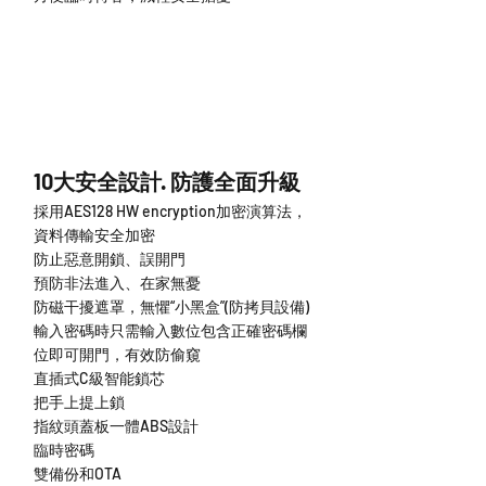
10大安全設計· 防護全面升級
採用AES128 HW encryption加密演算法，
資料傳輸安全加密
防止惡意開鎖、誤開門
預防非法進入、在家無憂
防磁干擾遮罩，無懼“小黑盒”(防拷貝設備)
輸入密碼時只需輸入數位包含正確密碼欄
位即可開門，有效防偷窺
直插式C級智能鎖芯
把手上提上鎖
指紋頭蓋板一體ABS設計
臨時密碼
雙備份和OTA