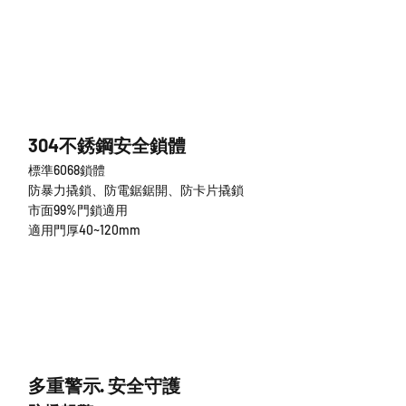
304不銹鋼安全鎖體
標準6068鎖體
防暴力撬鎖、防電鋸鋸開、防卡片撬鎖
市面99%門鎖適用
適用門厚40~120mm
多重警示· 安全守護