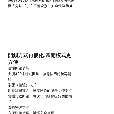
GA/T73-2015《機械防盜鎖》對鎖芯的評級
標準分A、B、C 三種級別，安全性C>B>A
開鎖方式再優化· 常開模式更
方便
遠端開鎖功能
支援APP遠程端開鎖，無需按門鈴後再開
鎖
常開（體驗）模式
用於頻繁進入、無需驗證的場景，僅支持
隨機指紋開鎖，每次開門後會提醒切換模
式
臨時密碼功能
方便臨時待客，減輕安全擔憂