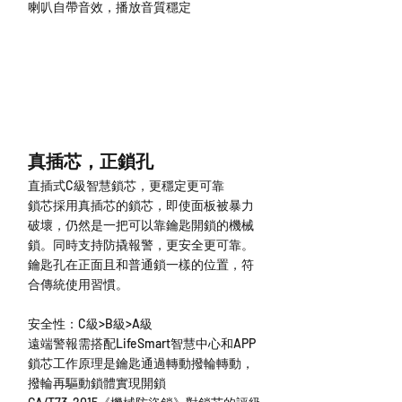
喇叭自帶音效，播放音質穩定
真插芯，正鎖孔
直插式C級智慧鎖芯，更穩定更可靠
鎖芯採用真插芯的鎖芯，即使面板被暴力
破壞，仍然是一把可以靠鑰匙開鎖的機械
鎖。同時支持防撬報警，更安全更可靠。
鑰匙孔在正面且和普通鎖一樣的位置，符
合傳統使用習慣。
安全性：C級>B級>A級
遠端警報需搭配LifeSmart智慧中心和APP
鎖芯工作原理是鑰匙通過轉動撥輪轉動，
撥輪再驅動鎖體實現開鎖