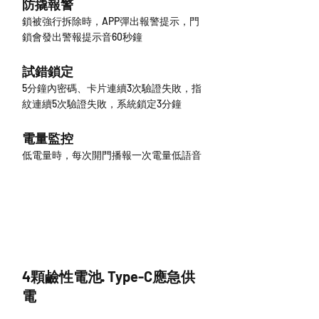
防撬報警
鎖被強行拆除時，APP彈出報警提示，門
鎖會發出警報提示音60秒鐘
試錯鎖定
5分鐘內密碼、卡片連續3次驗證失敗，指
紋連續5次驗證失敗，系統鎖定3分鐘
電量監控
低電量時，每次開門播報一次電量低語音
4顆鹼性電池· Type-C應急供
電