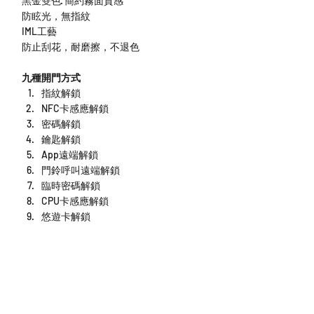
黑金雙色· 簡約霧面質感
防眩光，無指紋
IML工藝
防止刮花，耐磨擦，不退色
九種開門方式
指紋解鎖
NFC卡感應解鎖
密碼解鎖
鑰匙解鎖
App遠端解鎖
門鈴呼叫遠端解鎖
臨時密碼解鎖
CPU卡感應解鎖
悠遊卡解鎖