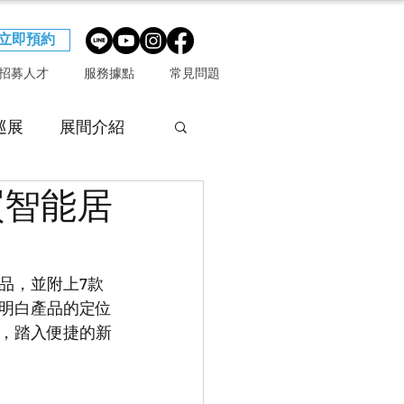
立即預約
招募人才
服務據點
常見問題
巡展
展間介紹
買智能居
品，並附上7款
明白產品的定位
，踏入便捷的新