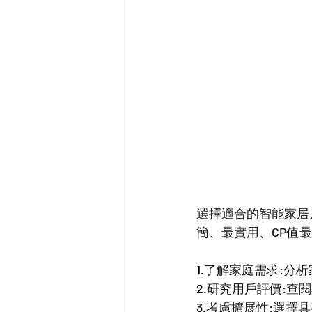
選擇適合的智能家居
簡、最實用、CP值最
1.
了解家庭需求:分析
2.
研究用戶評價:查
3.
考慮擴展性:選擇